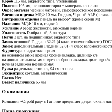
Короб
115 мм, закрытого типа, утепленный
Полотно
105 мм, пенополистирол + минеральная плита
Окрас металла
Черный матовый, атмосферостойкое порошков
Внешняя отделка
МДФ 10 мм, Гладкая, Черный ALF (вставка 
Внутренняя отделка
панель на выбор* (кроме серии М)
Наличник
МДФ 10 мм, гладкий
Усиление
9 ребер жесткости, замковый карман
Уплотнитель
D-образный, 3 контура
Петли
3 шт. на подшипниках закрытого типа
Замок
основной Гардиан 32.21 (4 класс взломостойкости) ГОС
Замок
дополнительный Гардиан 32.01 (4 класс взломостойкос
Фурнитура
квадратная черная
на основном замке врезная броненакладка, цилиндр к/в
на дополнительном замке врезная броненакладка, цилиндр к/в
ночная задвижка независимая
Ручка
раздельная, стяжная, 94 см от пола
Эксцентрик
круглый, металлический
Глазок
Нет
Вылет наличника
65 мм
О компании
Компания «СтройГрад» в Гатчине предлагает двери, окна и нат
Наша продукция